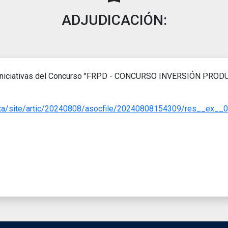
ADJUDICACIÓN:
 las iniciativas del Concurso "FRPD - CONCURSO INVERSIÓN PROD
asta/site/artic/20240808/asocfile/20240808154309/res__ex__