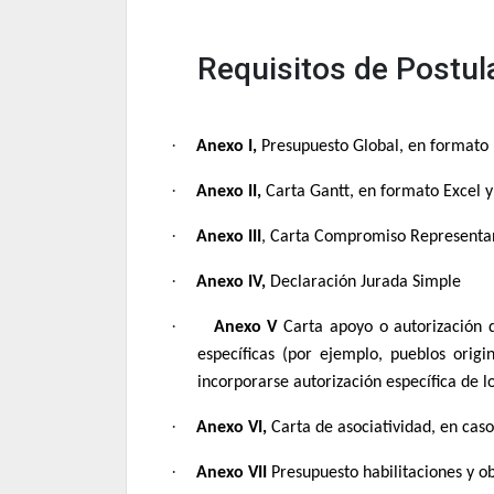
Requisitos de Postul
·
Anexo I,
Presupuesto Global, en formato E
·
Anexo II,
Carta Gantt, en formato Excel y 
·
Anexo III
, Carta Compromiso Representan
·
Anexo IV,
Declaración Jurada Simple
·
Anexo V
Carta apoyo o autorización 
específicas (por ejemplo, pueblos origi
incorporarse autorización específica de l
·
Anexo VI,
Carta de asociatividad, en caso
·
Anexo VII
Presupuesto habilitaciones y o