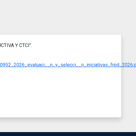
UCTIVA Y CTCI".
00952_2026_evaluaci__n_y_selecci__n_iniciativas_frpd_2026.