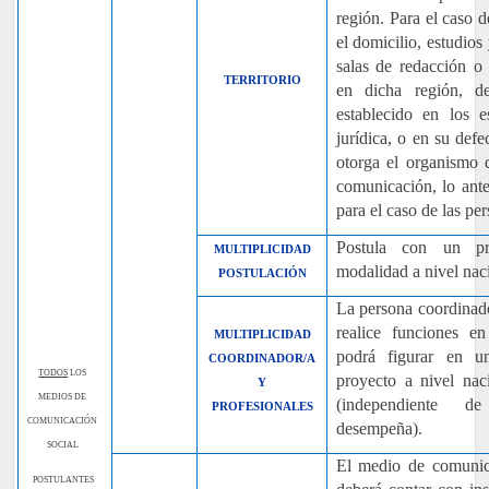
región. Para el caso d
el domicilio, estudios 
salas de redacción o 
TERRITORIO
en dicha región, de
establecido en los e
jurídica, o en su def
otorga el organismo 
comunicación, lo ante
para el caso de las p
Postula con un p
MULTIPLICIDAD
modalidad a nivel nac
POSTULACIÓN
La persona coordinado
realice funciones e
MULTIPLICIDAD
podrá figurar en 
COORDINADOR/A
TODOS
LOS
proyecto a nivel na
Y
MEDIOS DE
(independiente 
PROFESIONALES
COMUNICACIÓN
desempeña).
SOCIAL
El medio de comunica
POSTULANTES