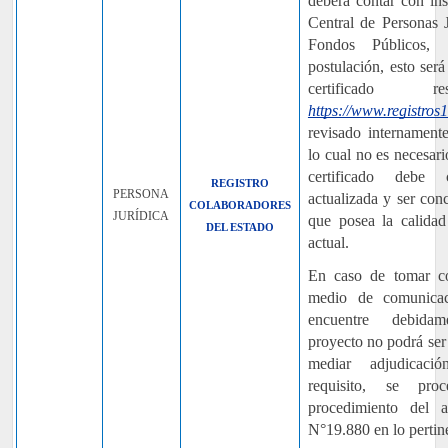
deberá contar con ins
Central de Personas 
Fondos Públicos,
postulación, esto será
certificado re
https://www.registros
revisado internamente
lo cual no es necesar
certificado debe 
REGISTRO
PERSONA
actualizada y ser con
COLABORADORES
JURÍDICA
que posea la calidad
DEL ESTADO
actual.
En caso de tomar c
medio de comunicac
encuentre debidam
proyecto no podrá ser
mediar adjudicaci
requisito, se pro
procedimiento del 
N°19.880 en lo pertin