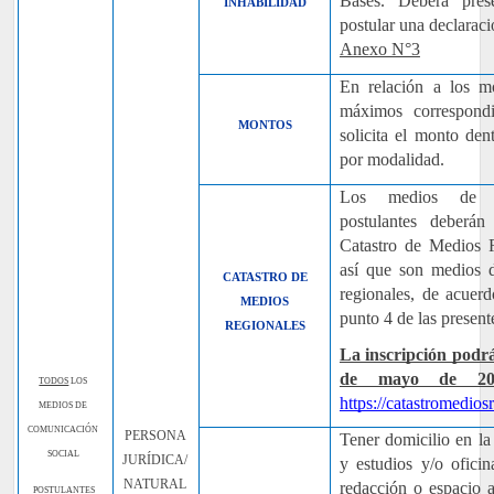
Bases. Deberá pre
INHABILIDAD
postular una declaraci
Anexo N°3
En relación a los m
máximos correspondi
MONTOS
solicita el monto den
por modalidad.
Los medios de co
postulantes deberán
Catastro de Medios R
así que son medios 
CATASTRO DE
regionales, de acuerd
MEDIOS
punto 4 de las presen
REGIONALES
La inscripción podrá
de mayo de 20
TODOS
LOS
https://catastromedios
MEDIOS DE
COMUNICACIÓN
PERSONA
Tener domicilio en la
SOCIAL
JURÍDICA/
y estudios y/o oficin
NATURAL
redacción o espacio a
POSTULANTES