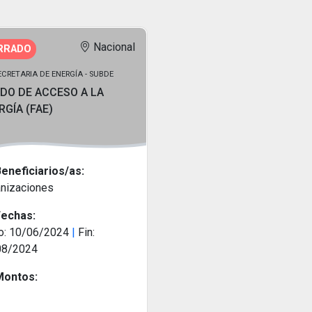
Nacional
RRADO
CRETARIA DE ENERGÍA - SUBDE
DO DE ACCESO A LA
RGÍA (FAE)
eneficiarios/as:
nizaciones
echas:
io: 10/06/2024
|
Fin:
08/2024
ontos: