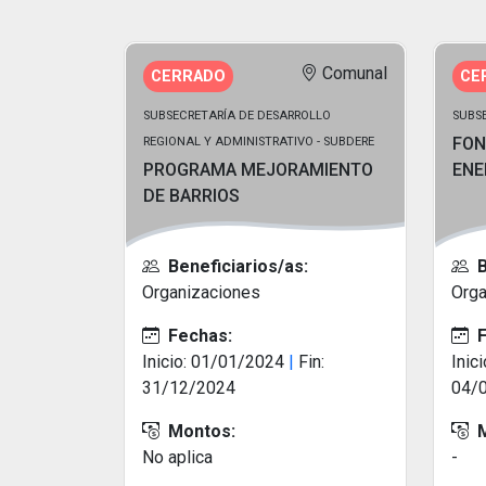
Comunal
CERRADO
CE
SUBSECRETARÍA DE DESARROLLO
SUBSE
FON
REGIONAL Y ADMINISTRATIVO - SUBDERE
PROGRAMA MEJORAMIENTO
ENE
DE BARRIOS
B
Beneficiarios/as:
Orga
Organizaciones
F
Fechas:
Inic
Inicio: 01/01/2024
|
Fin:
04/
31/12/2024
M
Montos:
-
No aplica