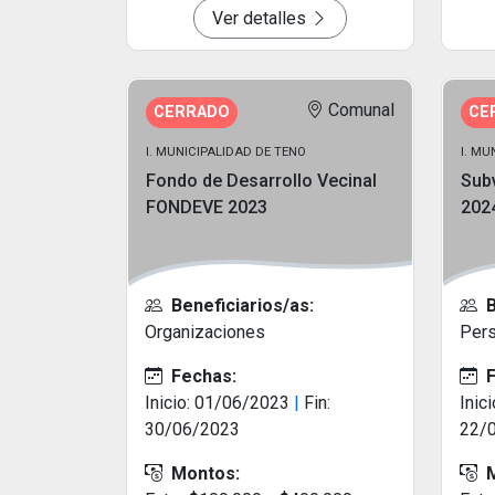
Ver detalles
Comunal
CERRADO
CE
I. MUNICIPALIDAD DE TENO
I. M
Fondo de Desarrollo Vecinal
Sub
FONDEVE 2023
202
Beneficiarios/as:
B
Organizaciones
Pers
Fechas:
F
Inicio: 01/06/2023
|
Fin:
Inic
30/06/2023
22/
Montos:
M