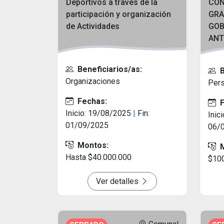
Deportivos a través de la
CON
participación y organización
GRA
de Actividades
GOB
ANT
Beneficiarios/as:
B
Organizaciones
Pers
Fechas:
F
Inicio: 19/08/2025
|
Fin:
Inic
01/09/2025
06/
Montos:
M
Hasta $40.000.000
$100
Ver detalles