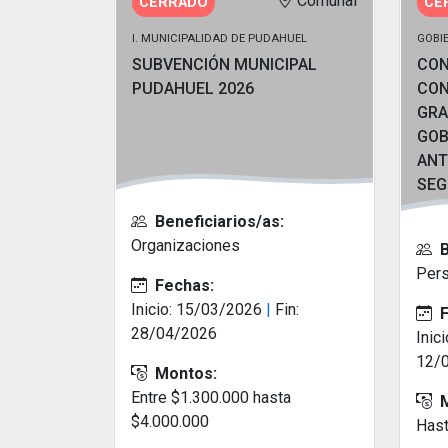
Comunal
CERRADO
CE
I. MUNICIPALIDAD DE PUDAHUEL
GOBI
SUBVENCIÓN MUNICIPAL
CON
PUDAHUEL 2026
CON
GRA
GOB
ANT
SEG
Beneficiarios/as:
Organizaciones
B
Pers
Fechas:
Inicio: 15/03/2026
|
Fin:
F
28/04/2026
Inic
12/
Montos:
Entre $1.300.000 hasta
M
$4.000.000
Hast