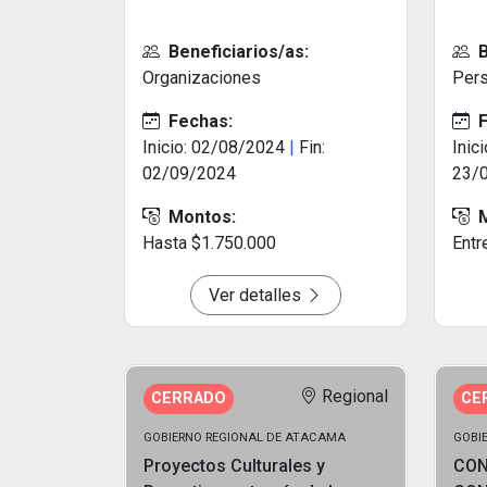
Beneficiarios/as:
B
Organizaciones
Pers
Fechas:
F
Inicio: 02/08/2024
|
Fin:
Inic
02/09/2024
23/
Montos:
M
Hasta $1.750.000
Entr
Ver detalles
Regional
CERRADO
CE
GOBIERNO REGIONAL DE ATACAMA
GOBI
Proyectos Culturales y
CON