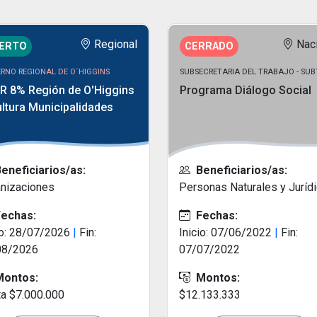
Regional
Nac
IERTO
CERRADO
RNO REGIONAL DE O´HIGGINS
SUBSECRETARIA DEL TRABAJO - SU
R 8% Región de O'Higgins
Programa Diálogo Social
ltura Municipalidades
eneficiarios/as:
Beneficiarios/as:
nizaciones
Personas Naturales y Juríd
echas:
Fechas:
io: 28/07/2026
|
Fin:
Inicio: 07/06/2022
|
Fin:
08/2026
07/07/2022
ontos:
Montos:
a $7.000.000
$12.133.333