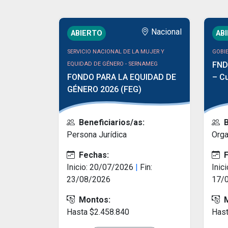
Nacional
ABIERTO
AB
SERVICIO NACIONAL DE LA MUJER Y
GOBIE
FND
EQUIDAD DE GÉNERO - SERNAMEG
FONDO PARA LA EQUIDAD DE
– Cu
GÉNERO 2026 (FEG)
B
Beneficiarios/as:
Orga
Persona Jurídica
F
Fechas:
Inic
Inicio: 20/07/2026
|
Fin:
17/
23/08/2026
M
Montos:
Hast
Hasta $2.458.840