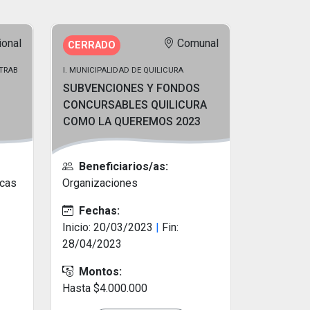
ional
Comunal
CERRADO
BTRAB
I. MUNICIPALIDAD DE QUILICURA
SUBVENCIONES Y FONDOS
CONCURSABLES QUILICURA
COMO LA QUEREMOS 2023
Beneficiarios/as:
icas
Organizaciones
Fechas:
Inicio: 20/03/2023
|
Fin:
28/04/2023
Montos:
Hasta $4.000.000