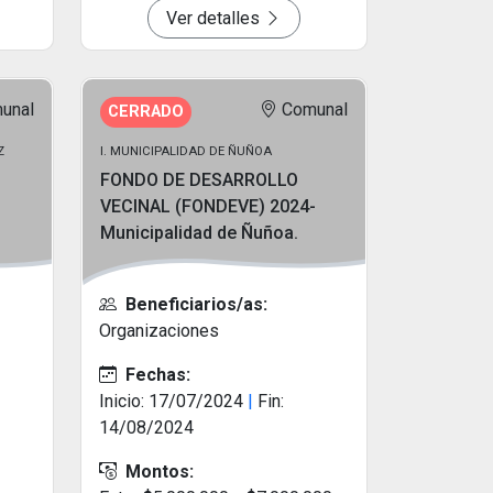
Ver detalles
unal
Comunal
CERRADO
Z
I. MUNICIPALIDAD DE ÑUÑOA
FONDO DE DESARROLLO
VECINAL (FONDEVE) 2024-
Municipalidad de Ñuñoa.
Beneficiarios/as:
Organizaciones
Fechas:
Inicio: 17/07/2024
|
Fin:
14/08/2024
Montos: