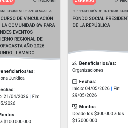
Nacional
Nac
RRADO
CERRADO
ERNO REGIONAL DE ANTOFAGASTA
SUBSECRETARÍA DEL INTERIOR - SUB
CURSO DE VINCULACIÓN
FONDO SOCIAL PRESIDEN
 LA COMUNIDAD 8% PARA
DE LA REPÚBLICA
NDES EVENTOS
IERNO REGIONAL DE
OFAGASTA AÑO 2026 -
UNDO LLAMADO
Beneficiarios/as:
Organizaciones
eneficiarios/as:
ona Jurídica
Fechas:
Inicio: 04/05/2026
|
Fin:
echas:
29/05/2026
io: 21/04/2026
|
Fin:
05/2026
Montos:
Desde los $300.000 a los
ontos:
$15.000.000
a $100.000.000