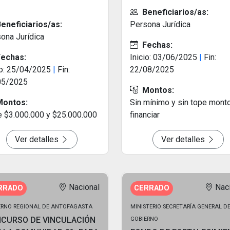
Beneficiarios/as:
eneficiarios/as:
Persona Jurídica
ona Jurídica
Fechas:
echas:
Inicio: 03/06/2025
|
Fin:
io: 25/04/2025
|
Fin:
22/08/2025
05/2025
Montos:
ontos:
Sin mínimo y sin tope mont
e $3.000.000 y $25.000.000
financiar
Ver detalles
Ver detalles
Nacional
Nac
RRADO
CERRADO
ERNO REGIONAL DE ANTOFAGASTA
MINISTERIO SECRETARÍA GENERAL D
CURSO DE VINCULACIÓN
GOBIERNO