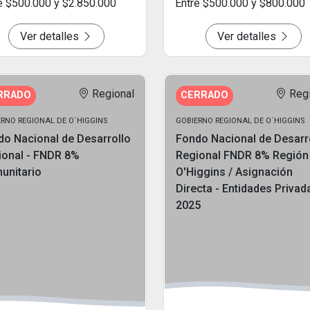
e $500.000 y $2.850.000
Entre $500.000 y $800.000
Ver detalles
Ver detalles
Regional
Reg
RRADO
CERRADO
RNO REGIONAL DE O´HIGGINS
GOBIERNO REGIONAL DE O´HIGGINS
do Nacional de Desarrollo
Fondo Nacional de Desarr
ional - FNDR 8%
Regional FNDR 8% Región
unitario
O'Higgins / Asignación
Directa - Entidades Privad
2025