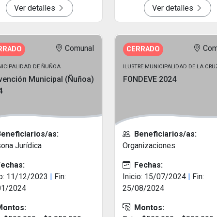
Ver detalles
Ver detalles
Comunal
Com
RRADO
CERRADO
UNICIPALIDAD DE ÑUÑOA
ILUSTRE MUNICIPALIDAD DE LA CRU
vención Municipal (Ñuñoa)
FONDEVE 2024
4
eneficiarios/as:
Beneficiarios/as:
ona Jurídica
Organizaciones
echas:
Fechas:
io: 11/12/2023
|
Fin:
Inicio: 15/07/2024
|
Fin:
01/2024
25/08/2024
ontos:
Montos: