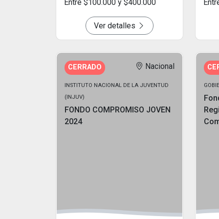
Entre $100.000 y $400.000
Entr
Ver detalles
Nacional
CERRADO
CE
INSTITUTO NACIONAL DE LA JUVENTUD
GOBIE
Fon
(INJUV)
FONDO COMPROMISO JOVEN
Reg
2024
Com